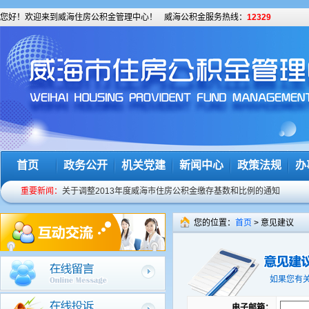
您好！欢迎来到威海住房公积金管理中心！
威海公积金服务热线：
12329
首页
政务公开
机关党建
新闻中心
政策法规
办
重要新闻：
关于调整2013年度威海市住房公积金缴存基数和比例的通知
关于发放个人住房公积金账户初始密码和完善个人住房公积金基础
您的位置：
首页
> 意见建议
我市住房公积金服务热线正式变更为12329
预告登记后要及时办理房屋产权证
关于修改个人密码的温馨提示
如果您有
关于谨防诈骗电话的提示
电子邮箱：