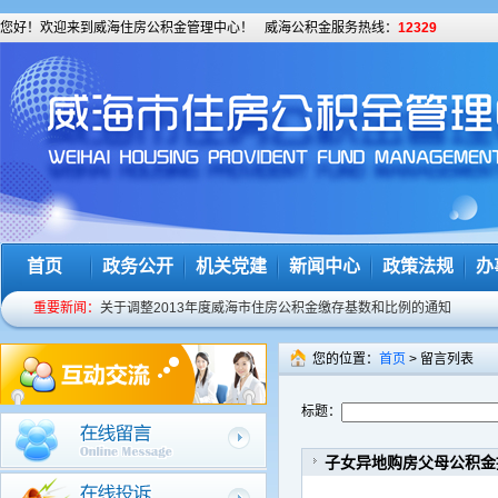
您好！欢迎来到威海住房公积金管理中心！
威海公积金服务热线：
12329
首页
政务公开
机关党建
新闻中心
政策法规
办
重要新闻：
关于调整2013年度威海市住房公积金缴存基数和比例的通知
关于发放个人住房公积金账户初始密码和完善个人住房公积金基础
您的位置：
首页
> 留言列表
我市住房公积金服务热线正式变更为12329
标题：
预告登记后要及时办理房屋产权证
关于修改个人密码的温馨提示
子女异地购房父母公积金
关于谨防诈骗电话的提示